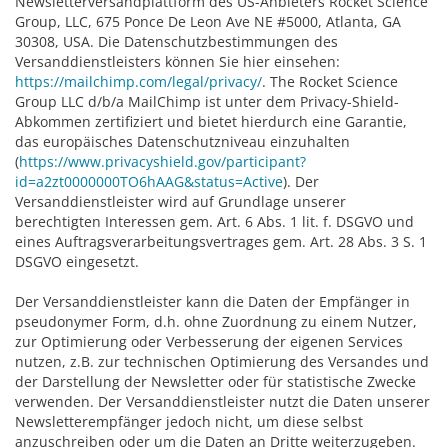
Newsletterversandplattform des US-Anbieters Rocket Science
Group, LLC, 675 Ponce De Leon Ave NE #5000, Atlanta, GA
30308, USA. Die Datenschutzbestimmungen des
Versanddienstleisters können Sie hier einsehen:
https://mailchimp.com/legal/privacy/
. The Rocket Science
Group LLC d/b/a MailChimp ist unter dem Privacy-Shield-
Abkommen zertifiziert und bietet hierdurch eine Garantie,
das europäisches Datenschutzniveau einzuhalten
(
https://www.privacyshield.gov/participant?
id=a2zt0000000TO6hAAG&status=Active
). Der
Versanddienstleister wird auf Grundlage unserer
berechtigten Interessen gem. Art. 6 Abs. 1 lit. f. DSGVO und
eines Auftragsverarbeitungsvertrages gem. Art. 28 Abs. 3 S. 1
DSGVO eingesetzt.
Der Versanddienstleister kann die Daten der Empfänger in
pseudonymer Form, d.h. ohne Zuordnung zu einem Nutzer,
zur Optimierung oder Verbesserung der eigenen Services
nutzen, z.B. zur technischen Optimierung des Versandes und
der Darstellung der Newsletter oder für statistische Zwecke
verwenden. Der Versanddienstleister nutzt die Daten unserer
Newsletterempfänger jedoch nicht, um diese selbst
anzuschreiben oder um die Daten an Dritte weiterzugeben.